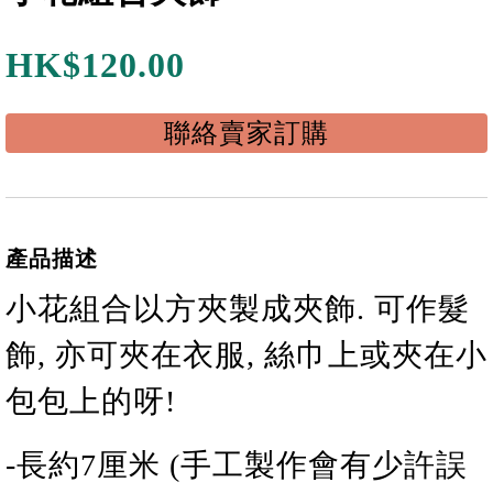
HK$
120.00
聯絡賣家訂購
產品描述
小花
組合
以方夾製成夾飾. 可作髮
飾, 亦可夾在衣服, 絲巾上或夾在小
包包上的呀!
-長
約
7
厘米 (手工製作會有少許誤