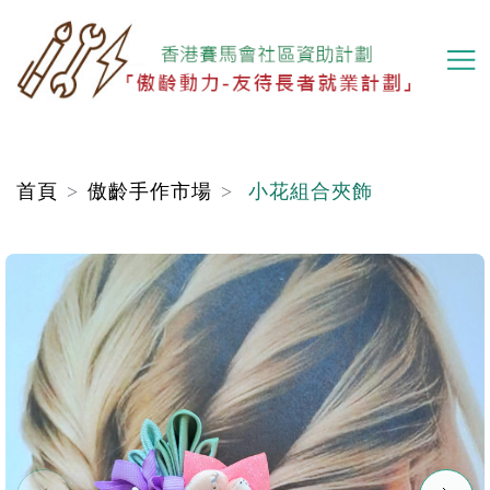
移
至
主
內
容
首頁
傲齡手作市場
小花組合夾飾