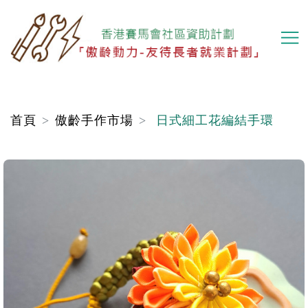
移
至
主
內
容
首頁
傲齡手作市場
日式細工花編結手環