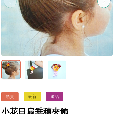
熱賣
最新
飾品
小花日扇垂穗夾飾