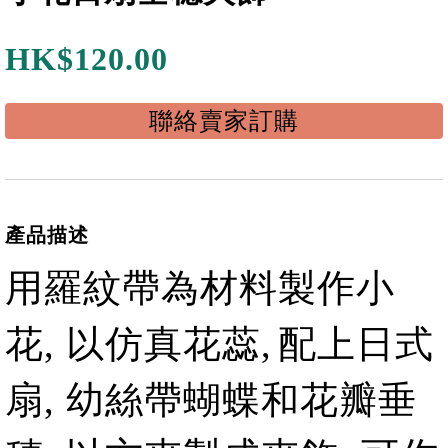
HK$
120.00
聯絡賣家訂購
產品描述
用羅紋帶為材料製作小
花, 以
仿真
花蕊,
配上日式
扇, 幼絲帶蝴蝶和花瓣垂