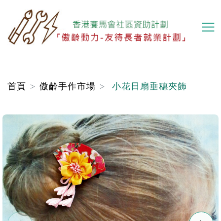
移
至
主
內
容
首頁
傲齡手作市場
小花日扇垂穗夾飾