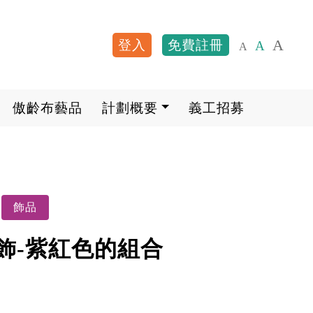
A
登入
免費註冊
A
A
User account me
傲齡布藝品
計劃概要
義工招募
飾品
飾-紫紅色的組合