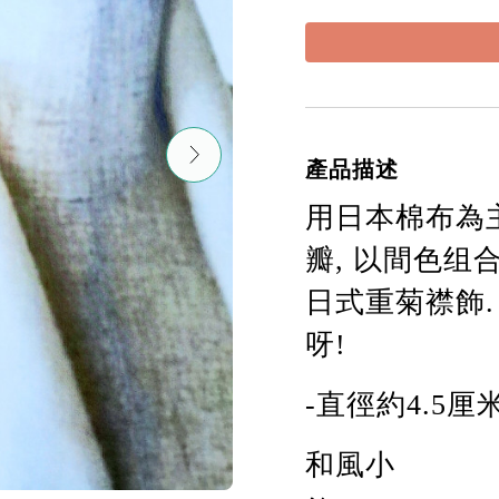
產品描述
用日本
棉
布為
瓣, 以間色组
日式重菊襟飾.
呀!
-直徑約4.5
和
風
小