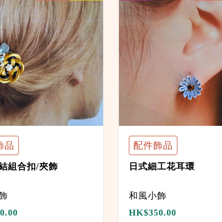
飾品
配件飾品
結組合扣/夾飾
日式細工花耳環
飾
和風小飾
0.00
HK$
350.00