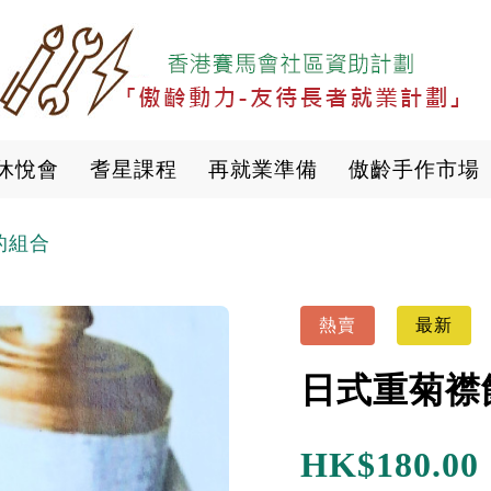
移
至
主
內
容
休悅會
耆星課程
再就業準備
傲齡手作市場
的組合
熱賣
最新
日式重菊襟
HK$
180.00