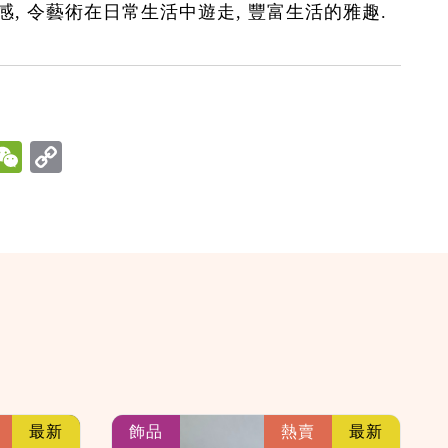
感, 令藝術在日常生活中遊走, 豐富生活的雅趣.
hatsApp
WeChat
link
link
最新
飾品
熱賣
最新