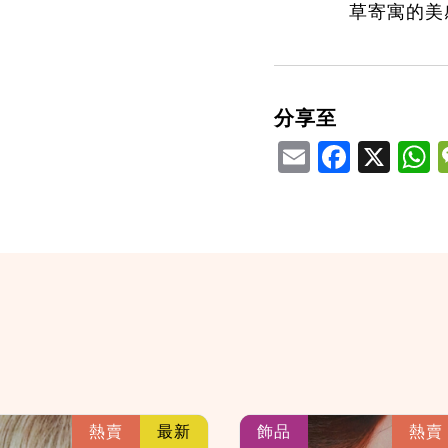
草寄寓的美
分享至
Email
Facebook
X
W
link
熱賣
最新
飾品
熱賣