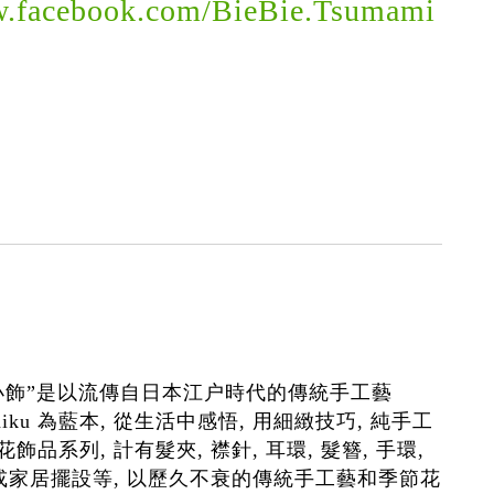
w.facebook.com/BieBie.Tsumami
小飾”是以流傳自日本江户時代的傳統手工藝
 Zaiku 為藍本, 從生活中感悟, 用細緻技巧, 純手工
飾品系列, 計有髮夾, 襟針, 耳環, 髮簪, 手環,
飾或家居擺設等, 以歷久不衰的傳統手工藝和季節花