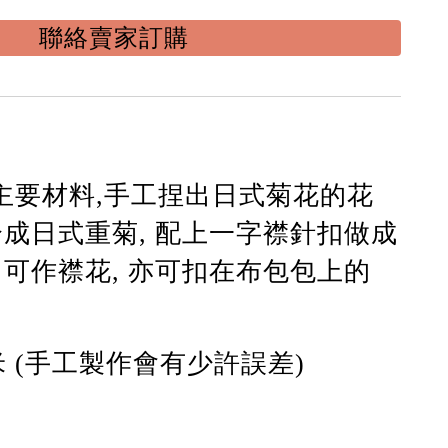
聯絡賣家訂購
主要
材料
,手工捏出
日式菊
花的花
合成
日式重菊
,
配上一字襟針扣做
成
 可作襟花, 亦可
扣
在
布
包包上的
厘米 (手工製作會有少許誤差)