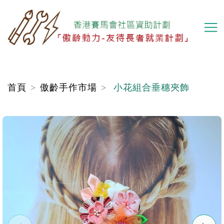
移
至
主
內
容
首頁
傲齡手作市場
小花組合垂穗夾飾