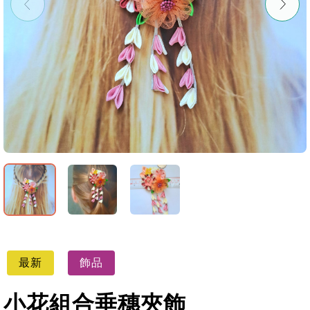
最新
飾品
小花組合垂穗夾飾