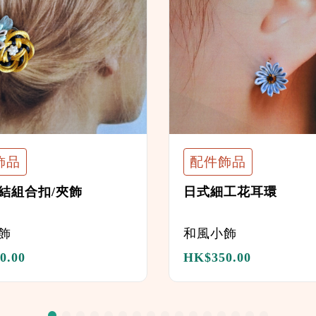
飾品
配件飾品
結組合扣/夾飾
日式細工花耳環
飾
和風小飾
0.00
HK$
350.00