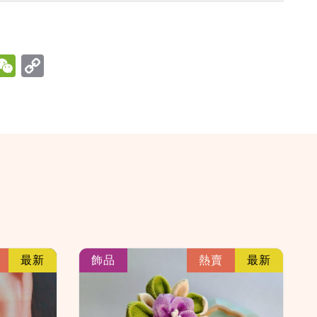
hatsApp
WeChat
link
link
最新
飾品
熱賣
最新