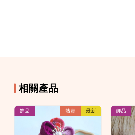
相關產品
k
link
飾品
熱賣
最新
飾品