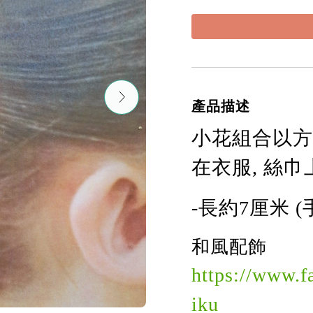
產品描述
小花
組合
以方
在衣服, 絲
-長
約
7
厘米 
和風配飾
https://www.
iku