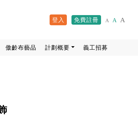
A
登入
免費註冊
A
A
User account me
傲齡布藝品
計劃概要
義工招募
飾