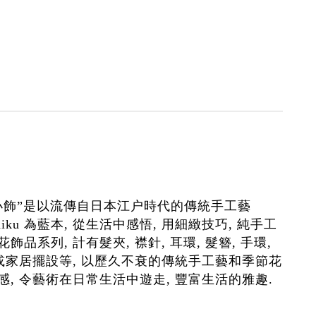
小飾”是以流傳自日本江户時代的傳統手工藝
 Zaiku 為藍本, 從生活中感悟, 用細緻技巧, 純手工
飾品系列, 計有髮夾, 襟針, 耳環, 髮簪, 手環,
飾或家居擺設等, 以歷久不衰的傳統手工藝和季節花
感, 令藝術在日常生活中遊走, 豐富生活的雅趣.