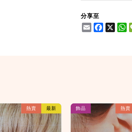
分享至
Email
Facebook
X
W
link
熱賣
最新
飾品
熱賣