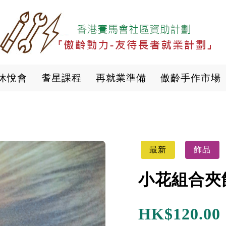
移
至
主
內
容
休悅會
耆星課程
再就業準備
傲齡手作市場
最新
飾品
小花組合夾
HK$
120.00