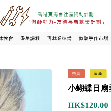
移
至
主
內
容
休悅會
耆星課程
再就業準備
傲齡手作市場
熱賣
最新
小蝴蝶日扇
HK$
120.00