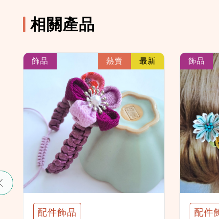
相關產品
k
link
飾品
熱賣
最新
飾品
配件飾品
配件