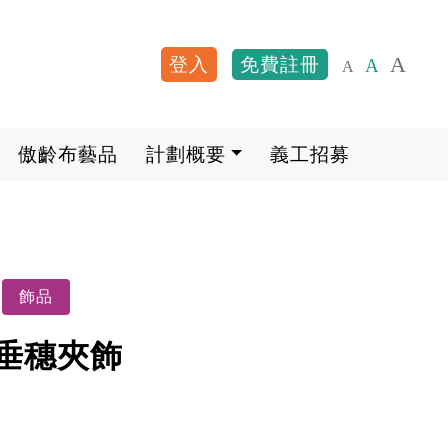
A
登入
免費註冊
A
A
User account me
傲齡布藝品
計劃概要
義工招募
飾品
垂穗夾飾