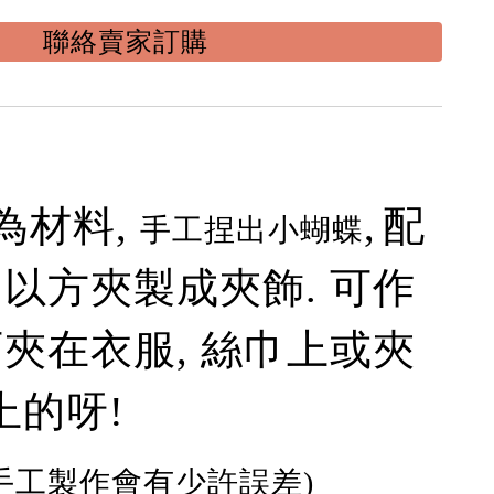
聯絡賣家訂購
為材料,
,
配
手工捏出小蝴蝶
 以方夾製成夾飾. 可作
可夾在衣服, 絲巾上或夾
上的呀!
(手工製作會有少許誤差)