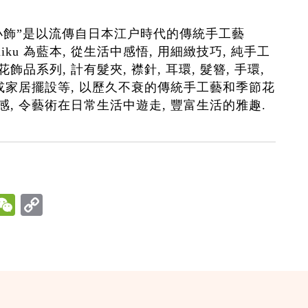
小飾”是以流傳自日本江户時代的傳統手工藝
 Zaiku 為藍本, 從生活中感悟, 用細緻技巧, 純手工
飾品系列, 計有髮夾, 襟針, 耳環, 髮簪, 手環,
飾或家居擺設等, 以歷久不衰的傳統手工藝和季節花
感, 令藝術在日常生活中遊走, 豐富生活的雅趣.
hatsApp
WeChat