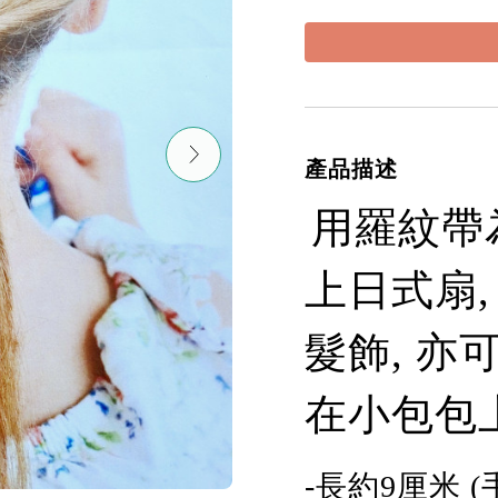
產品描述
用羅紋帶
上日式扇,
髮飾, 亦
在小包包
-
長
約
9
厘米 