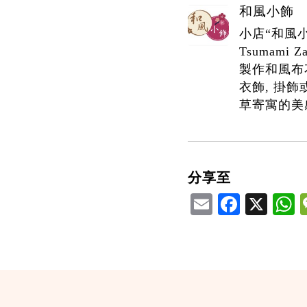
和風小飾
小店“和風
Tsumami
製作和風布花
衣飾, 掛
草寄寓的美
分享至
Email
Facebook
X
W