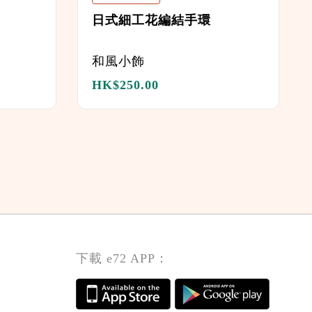
日式細工花編結手環
和風小飾
HK$
250.00
下載 e72 APP：